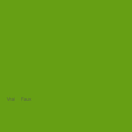
LA FACTURE
ÉLECTRONIQUE
UNE TPE PEUT ATTENDRE
2027 POUR COMMENCER À SE
PRÉPARER À LA
FACTURATION
ÉLECTRONIQUE.
Vrai
Faux