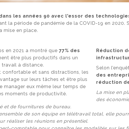
 dans les années 90 avec l'essor des technologi
urant la période de pandémie de la COVID-19 en 2020. 
sa mise en place.
abs en 2021 a montré que
77% des
Réduction de
ent être plus productifs dans un
infrastructu
travail à distance.
Selon l’enquê
 confortable et sans distractions, les
des entrepr
antage sur leurs tâches et être plus
réduction d
it de manager eux même leur temps de
La mise en pl
les moments de productivité.
des économies
ité et de fournitures de bureau.
’ensemble de son équipe en télétravail total, elle pou
r réaliser les réunions en présentiel.
pert-comptable pour connaître les modalités sur les f