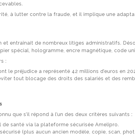
ecevables.
ité, à lutter contre la fraude, et il implique une ada
ion et entraînait de nombreux litiges administratifs. Dé
pier spécial, hologramme, encre magnétique, code uniqu
s :
nt le préjudice a représenté 42 millions d’euros en 20
 éviter tout blocage des droits des salariés et des r
s
onnu que s’il répond à l’un des deux critères suivants :
el de santé via la plateforme sécurisée Amelipro.
r sécurisé (plus aucun ancien modèle, copie, scan, pho