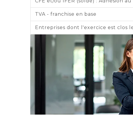
CFE et/ou IFER (solde) : Adhésion a
TVA - franchise en base
Entreprises dont l'exercice est clos l